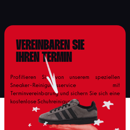
VEREINBAREN SIE
IHREN TERMIN
Profitieren Sie von unserem speziellen
Sneaker-Reinigungsservice mit
Terminvereinbarung und sichern Sie sich eine
kostenlose Schuhreinigung.